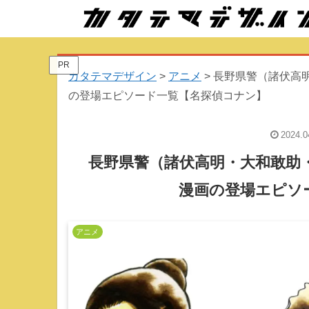
PR
カタテマデザイン
>
アニメ
>
長野県警（諸伏高
の登場エピソード一覧【名探偵コナン】
2024.0
長野県警（諸伏高明・大和敢助
漫画の登場エピソ
アニメ