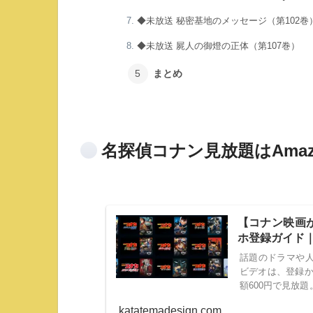
◆未放送 秘密基地のメッセージ（第102巻
◆未放送 屍人の御燈の正体（第107巻）
まとめ
名探偵コナン見放題はAmazon 
【コナン映画が
ホ登録ガイド｜
話題のドラマや人
ビデオは、登録
額600円で見放題
項目内容月額料金60
katatemadesign.com