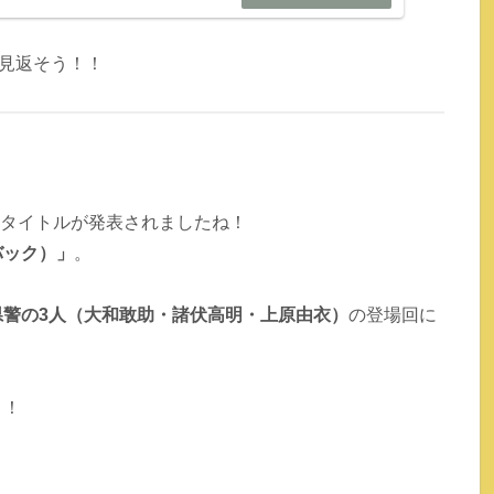
見返そう！！
のタイトルが発表されましたね！
バック）」
。
県警の3人（大和敢助・諸伏高明・上原由衣）
の登場回に
う！