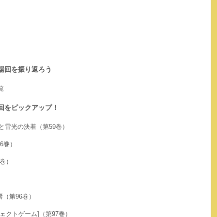
場回を振り返ろう
覧
回をピックアップ！
陰と雷光の決着（第59巻）
66巻）
5巻）
唇（第96巻）
ーフェクトゲーム]（第97巻）