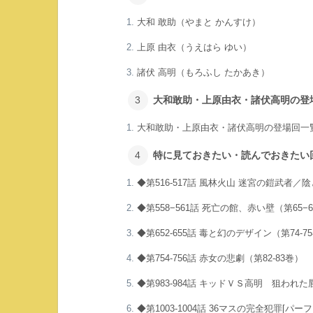
大和 敢助（やまと かんすけ）
上原 由衣（うえはら ゆい）
諸伏 高明（もろふし たかあき）
大和敢助・上原由衣・諸伏高明の登
大和敢助・上原由衣・諸伏高明の登場回一
特に見ておきたい・読んでおきたい
◆第516-517話 風林火山 迷宮の鎧武者／
◆第558−561話 死亡の館、赤い壁（第65−
◆第652-655話 毒と幻のデザイン（第74-7
◆第754-756話 赤女の悲劇（第82-83巻）
◆第983-984話 キッドＶＳ高明 狙われた
◆第1003-1004話 36マスの完全犯罪[パ