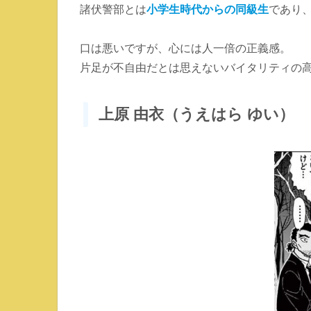
諸伏警部とは
小学生時代からの同級生
であり
口は悪いですが、心には人一倍の正義感。
片足が不自由だとは思えないバイタリティの
上原 由衣（うえはら ゆい）