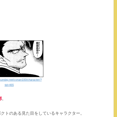
bsunday.net/conan100/character/?
tid=465
部
。
パクトのある見た目をしているキャラクター。