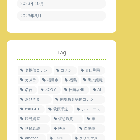
2023年10月
2023年9月
Tag
名探偵コナン
コナン
青山剛昌
カメラ
福島市
福島
黒の組織
名言
SONY
日向坂46
AI
おひさま
劇場版名探偵コナン
chatGPT
萩原千速
ジャニーズ
暗号資産
仮想通貨
車
世良真純
映画
自動車
amazon
FX30
クリスマス