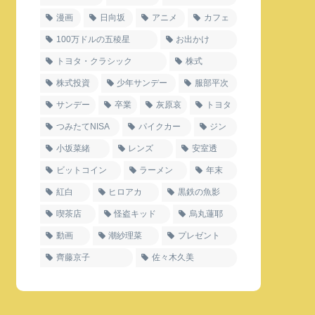
漫画
日向坂
アニメ
カフェ
100万ドルの五稜星
お出かけ
トヨタ・クラシック
株式
株式投資
少年サンデー
服部平次
サンデー
卒業
灰原哀
トヨタ
つみたてNISA
パイクカー
ジン
小坂菜緒
レンズ
安室透
ビットコイン
ラーメン
年末
紅白
ヒロアカ
黒鉄の魚影
喫茶店
怪盗キッド
烏丸蓮耶
動画
潮紗理菜
プレゼント
齊藤京子
佐々木久美