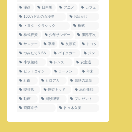
漫画
日向坂
アニメ
カフェ
100万ドルの五稜星
お出かけ
トヨタ・クラシック
株式
株式投資
少年サンデー
服部平次
サンデー
卒業
灰原哀
トヨタ
つみたてNISA
パイクカー
ジン
小坂菜緒
レンズ
安室透
ビットコイン
ラーメン
年末
紅白
ヒロアカ
黒鉄の魚影
喫茶店
怪盗キッド
烏丸蓮耶
動画
潮紗理菜
プレゼント
齊藤京子
佐々木久美