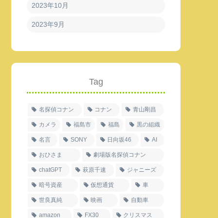
2023年10月
2023年9月
Tag
名探偵コナン
コナン
青山剛昌
カメラ
福島市
福島
黒の組織
名言
SONY
日向坂46
AI
おひさま
劇場版名探偵コナン
chatGPT
萩原千速
ジャニーズ
暗号資産
仮想通貨
車
世良真純
映画
自動車
amazon
FX30
クリスマス