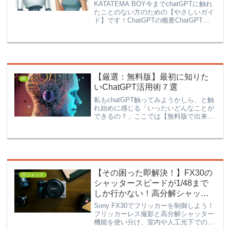
KATATEMA BOY今までchatGPTに触れ
たことのない方のための【やさしいガイ
ド】です！ChatGPTの概要ChatGPTと
は何か？あらゆる場所で耳にするように
なったChatGPT。だけど、実際には使っ
たことがない。画面も見たことが...
【厳選：無料版】最初に知りた
AI
いChatGPT活用術７選
私もchatGPT触ってみようかしら、と触
れ始めに感じる「いったいどんなことが
できるの？」ここでは【無料版で出来
る】基本的な活用術をご紹介します。
ChatGPTは、アイデア次第で使い方は無
限大です。文章の校正文章の要約Excel
の関数・VB...
【その困った即解決！】FX30の
ガジェット
シャッタースピードが1/48まで
しか行かない！高分解シャッタ
ー設定が原因だ！
Sony FX30でフリッカーを制御しよう！
フリッカーレス撮影と高分解シャッター
機能を使い分け、室内や人工光下での撮