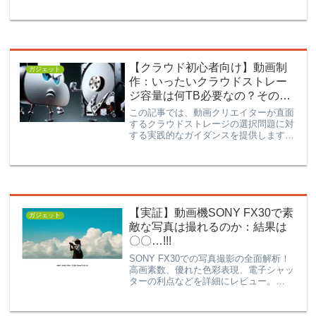
影品質を向上させる方法を解説。最適な
撮影技術で簡単にプロフェッショナルな
撮影をするためのスーパーガイド。
【クラウド初心者向け】動画制
ガジェット
作：いったいクラウドストレー
ジ容量は何TB必要なの？その答
えとは
この記事では、動画クリエイターが直面
するクラウドストレージの選択問題に対
する実践的なガイダンスを提供します。
4K、FHD、HDの各解像度での動画サイ
ズを考慮し、適切なストレージサイズを
選ぶ方法を解説します。
【実証】動画機SONY FX30で素
ガジェット
敵な写真は撮れるのか：結果は
〇〇…!!!
SONY FX30での写真撮影の全面解析！
高画素数、優れた色彩表現、電子シャッ
ターの利点などを詳細にレビュー。
APS-Cレンズの使用や4K/120p撮影時の
注意点も網羅。写真愛好家のための実用
的なガイドと比較分析を提供します。