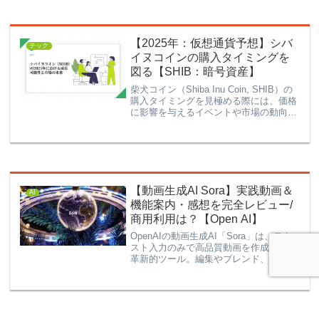
FX30での写真撮影の可能性を最大限に
活かすための貴重な情報源。
【2025年：仮想通貨予想】シバ
テック
イヌコインの購入タイミングを
図る【SHIB：暗号資産】
柴犬コイン（Shiba Inu Coin, SHIB）の
購入タイミングを見極める際には、価格
に影響を与えるイベントや市場の動向を
理解することが重要です。以下に、具体
的なイベントや指標を基にした購入タイ
ミングの判断基準を解説します。購入タ
イミ...
【動画生成AI Sora】実践動画＆
AI
機能案内・感想を完全レビュー/
商用利用は？【Open AI】
OpenAIの動画生成AI「Sora」は、テキ
スト入力のみで高品質動画を作成可能な
革新的ツール。編集やブレンド、ループ
対応など豊富な機能、料金プラン、使い
方まで徹底解説し、新たな映像制作の可
能性を提示。動画の長さや解像度、商用
利用情報も網羅！映像制作の効率化とク
リエイティブの拡張に役立つ一記事。