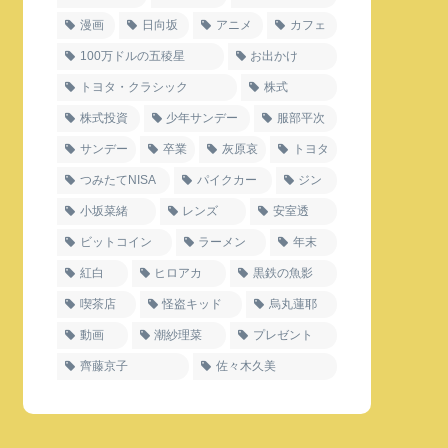
漫画
日向坂
アニメ
カフェ
100万ドルの五稜星
お出かけ
トヨタ・クラシック
株式
株式投資
少年サンデー
服部平次
サンデー
卒業
灰原哀
トヨタ
つみたてNISA
パイクカー
ジン
小坂菜緒
レンズ
安室透
ビットコイン
ラーメン
年末
紅白
ヒロアカ
黒鉄の魚影
喫茶店
怪盗キッド
烏丸蓮耶
動画
潮紗理菜
プレゼント
齊藤京子
佐々木久美