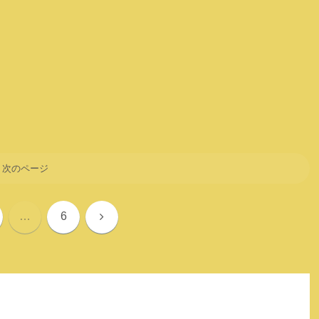
次のページ
次
…
6
へ