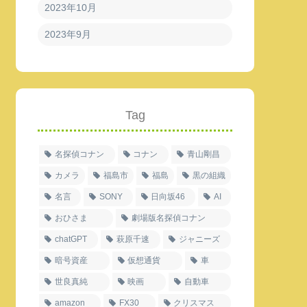
2023年10月
2023年9月
Tag
名探偵コナン
コナン
青山剛昌
カメラ
福島市
福島
黒の組織
名言
SONY
日向坂46
AI
おひさま
劇場版名探偵コナン
chatGPT
萩原千速
ジャニーズ
暗号資産
仮想通貨
車
世良真純
映画
自動車
amazon
FX30
クリスマス