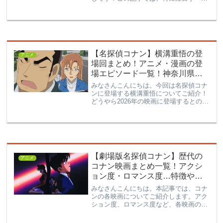
作品をピックアップし、それぞれの特色
や魅力をご紹介します。アニメファンな
ら見逃せない、ハイキュー、名探偵コナ
ン、鬼滅の刃を中心に、2024年上半期の
アニメラインナップを掘り下げていきま
しょう！
【名探偵コナン】横溝重悟の登
アニメ
場回まとめ！アニメ・漫画の登
場エピソード一覧！神奈川県警
の萩原千速との関係は…？
みなさんこんにちは。今回は名探偵コナ
ンに登場する横溝重悟についてご紹介！
どうやら2026年の映画に登場するとのこ
と！知ってるよーって方も、あんまり注
目したことが無い方も、改めて復習しち
ゃいましょう！横溝重悟について横溝重
悟は神奈川県警の警部...
【劇場版名探偵コナン】歴代の
アニメ
コナン映画まとめ一覧！アクシ
ョン度・ロマンス度…特徴や見
どころを作品ごとに徹底解説！
みなさんこんにちは。本記事では、コナ
ンの各映画についてご紹介します。アク
ション度、ロマンス度など、各映画の要
素のバランスも併せて評価しているの
で、コナン映画をみる際の一助となれば