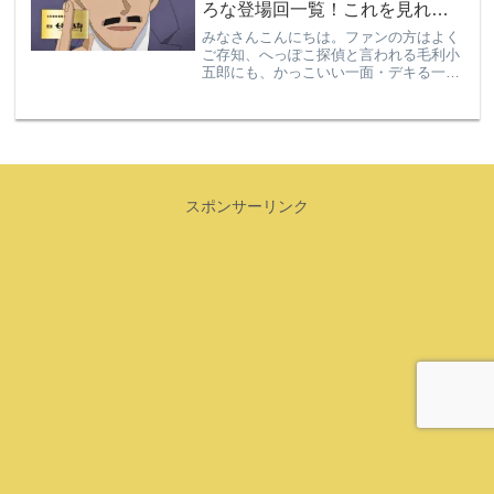
ろな登場回一覧！これを見れば
小五郎の人柄がわかる！妃英理
みなさんこんにちは。ファンの方はよく
の登場回も！
ご存知、へっぽこ探偵と言われる毛利小
五郎にも、かっこいい一面・デキる一面
があるんです。（むしろそっちの方が本
質？）そこで、今回は小五郎のかっこい
い一面が見られる回や、フィーチャーさ
れた回、活躍した回をピッ...
スポンサーリンク