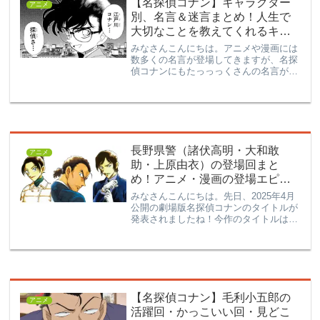
【名探偵コナン】キャラクター
アニメ
別、名言＆迷言まとめ！人生で
大切なことを教えてくれるキャ
ラクター達
みなさんこんにちは。アニメや漫画には
数多くの名言が登場してきますが、名探
偵コナンにもたっっっくさんの名言があ
るんです。今回は、コナンに出てくる名
言をキャラクター別にご紹介！これを読
んでアニメや漫画を見返すのも楽しいか
もしれません。↓↓劇場版...
長野県警（諸伏高明・大和敢
アニメ
助・上原由衣）の登場回まと
め！アニメ・漫画の登場エピソ
ード一覧【名探偵コナン】
みなさんこんにちは。先日、2025年4月
公開の劇場版名探偵コナンのタイトルが
発表されましたね！今作のタイトルは
「隻眼の残像（フラッシュバック）」。
それに伴い、映画のメインキャラとなる
長野県警の3人（大和敢助・諸伏高明・
上原由衣）の登場回につ...
【名探偵コナン】毛利小五郎の
アニメ
活躍回・かっこいい回・見どこ