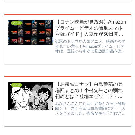
幸いです。
【コナン映画が見放題】Amazon
アニメ
プライム・ビデオの簡単スマホ
登録ガイド｜人気作が30日間見
放題！
話題のドラマや人気アニメ、映画を今す
ぐ見たい方へ！Amazonプライム・ビデ
オは、登録からすぐに見放題作品を楽し
める動画配信サービスです。月額600円
で見放題。初回は30日間完全無料！
Amazonプライム・ビデオの概要項目内
容月額料金600...
【名探偵コナン】白鳥警部の登
アニメ
場回まとめ！小林先生との馴れ
初めとは？登場エピソード・巻
数 一覧！
みなさんこんにちは。定番となった登場
回シリーズ！今回は白鳥警部にフォーカ
スを当てました。有名なキャラだけど、
ちゃんと見たことはないかも…という人
も多いはず。是非この機会に復習してみ
ませんか？白鳥警部の恋人にも注目♡白
鳥警部とは名前は白鳥任三...