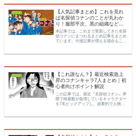
【人気記事まとめ】これを見れ
アニメ
ば名探偵コナンのことが丸わか
り！服部平次、黒の組織などま
とめ記事一覧！
本記事では、これまで更新してきた名探
偵コナンにまつわるまとめ記事をまとめ
ています。今後記事が増える場合もこち
らを更新していきますので、コナンの情
報が知りたいという方は是非ブックマー
クをお願いします！
【これ誰なん？】最近検索急上
アニメ
昇のコナンキャラ7人まとめ｜初
心者向けポイント解説
この記事では、最近『名探偵コナン』界
隈で検索数が急増しているキャラクター
を7名ピックアップし、超要約で人物像
を整理します。長文考察の前にサクッと
把握したい人向けです。若狭留美（わか
さ るみ）立場：帝丹小学校１年Ｂ組の
副担任だが、17年前の羽...