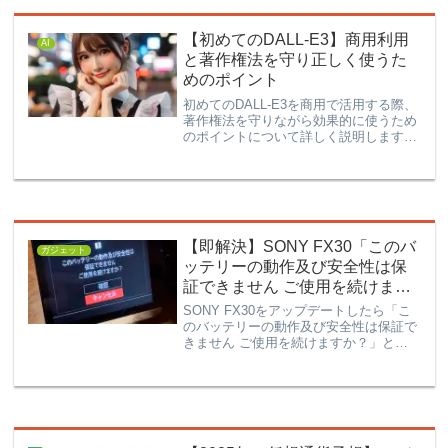
【初めてのDALL-E3】商用利用
AI
と著作権法を守り正しく使うた
めのポイント
初めてのDALL-E3を商用で活用する際、
著作権法を守りながら効果的に使うため
のポイントについて詳しく説明します。
この記事では、DALL-E3の商用利用にお
ける法的な注意事項やベストプラクティ
スについて解説し、問題を回避するため
の実用的なアドバイスを提供します。
【即解決】SONY FX30「このバ
ガジェット
ッテリーの動作及び安全性は保
証できません ご使用を続けます
か？」の表示が！アップデート
SONY FX30をアップデートしたら「こ
後のエラーを解決！
のバッテリーの動作及び安全性は保証で
きません ご使用を続けますか？」とい
う表示が出た！なにこれ大丈夫な
の？！！！と怯えた昨年でした。
KATATEMA BOYです。同じようにお困
りのユーザーさんいらっ...