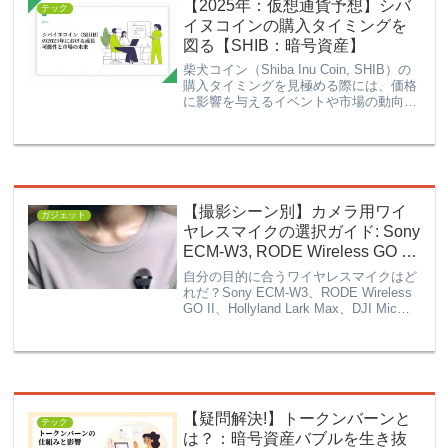
【2025年：仮想通貨予想】シバ
テック
イヌコインの購入タイミングを
図る【SHIB：暗号資産】
柴犬コイン（Shiba Inu Coin, SHIB）の
購入タイミングを見極める際には、価格
に影響を与えるイベントや市場の動向を
理解することが重要です。以下に、具体
的なイベントや指標を基にした購入タイ
ミングの判断基準を解説します。購入タ
イミ...
【撮影シーン別】カメラ用ワイ
ガジェット
ヤレスマイクの選択ガイド: Sony
ECM-W3, RODE Wireless GO II,
Hollyland Lark Max, DJI Mic
自分の目的に合うワイヤレスマイクはど
れだ？Sony ECM-W3、RODE Wireless
GO II、Hollyland Lark Max、DJI Micの
特徴、性能、使用シーンを徹底比較。初
心者からプロフェッショナルなコンテン
ツ制作に最適なマイク選びの究極ガイド
です！
【疑問解決!】トークンバーンと
テック
は？：暗号資産バブルを生き抜