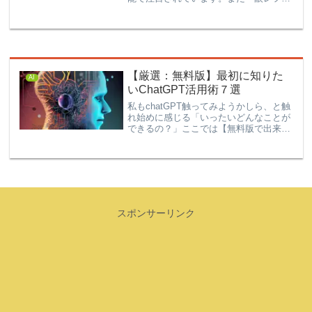
メラを持っていない方の中には、いよい
よ次のステージとして一眼レフカメラ購
入を検討されている方もいるのではない
でし...
【厳選：無料版】最初に知りた
AI
いChatGPT活用術７選
私もchatGPT触ってみようかしら、と触
れ始めに感じる「いったいどんなことが
できるの？」ここでは【無料版で出来
る】基本的な活用術をご紹介します。
ChatGPTは、アイデア次第で使い方は無
限大です。文章の校正文章の要約Excel
の関数・VB...
スポンサーリンク