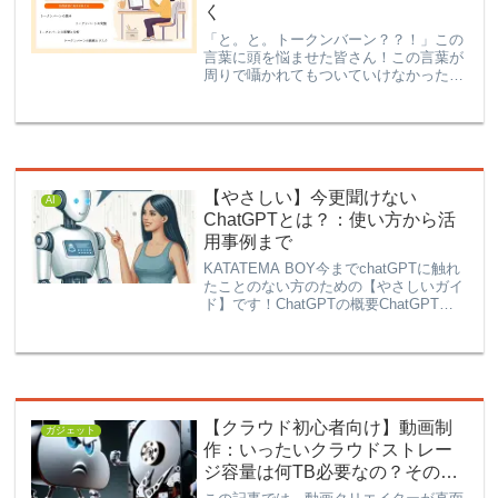
く
「と。と。トークンバーン？？！」この
言葉に頭を悩ませた皆さん！この言葉が
周りで囁かれてもついていけなかった方
へ情報をまとめました。僕の二の舞にな
らぬよう基本情報として「トークンバー
ン」を頭に入れておいてください！トー
クンバーンとは何か？トー...
【やさしい】今更聞けない
AI
ChatGPTとは？：使い方から活
用事例まで
KATATEMA BOY今までchatGPTに触れ
たことのない方のための【やさしいガイ
ド】です！ChatGPTの概要ChatGPTと
は何か？あらゆる場所で耳にするように
なったChatGPT。だけど、実際には使っ
たことがない。画面も見たことが...
【クラウド初心者向け】動画制
ガジェット
作：いったいクラウドストレー
ジ容量は何TB必要なの？その答
えとは