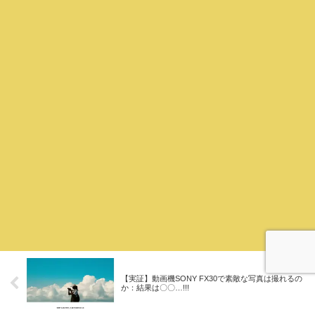
【実証】動画機SONY FX30で素敵な写真は撮れるの
か：結果は〇〇…!!!