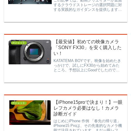
この記事では、動画クリエイターが直面
するクラウドストレージの選択問題に対
する実践的なガイダンスを提供します。
4K、FHD、HDの各解像度での動画サイ
ズを考慮し、適切なストレージサイズを
選ぶ方法を解説します。
【最安値】初めての映像カメラ
ガジェット
「SONY FX30」を安く購入した
い！
KATATEMA BOYです。映像を始めたき
っかけで、試しにFX30から始めてみた
ところ、予想以上にGoodでしたので、
初期投資に心配のある方などの後押しが
できれば、、とFX30をご紹介です。以
前はSonyのα7iiiを使って写真撮影をし
て...
【iPhone15proで決まり！】一眼
ガジェット
レフカメラ必要はなし！カメラ
診断ガイド
はじめにiPhone 作例 「春先の帰り道」
iPhone15 Proは、その先進的なカメラ機
能で注目されています。まだ一眼レフカ