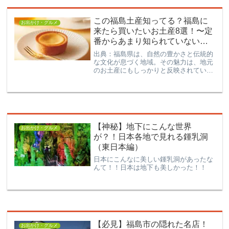
る一本桜の魅力や周辺観光スポットも合
わせてチェックして、最高の春を迎えま
この福島土産知ってる？福島に
しょう。
お出かけ・グルメ
来たら買いたいお土産8選！〜定
番からあまり知られていない逸
品まで〜
出典：福島県は、自然の豊かさと伝統的
な文化が息づく地域。その魅力は、地元
のお土産にもしっかりと反映されていま
す。このブログでは、ままどおるだけで
はない、福島県ならではのさまざまなお
土産をご紹介します。名誉総裁賞を受賞
した「いもくり佐太郎」の...
【神秘】地下にこんな世界
お出かけ・グルメ
が？！日本各地で見れる鍾乳洞
（東日本編）
日本にこんなに美しい鍾乳洞があったな
んて！！日本は地下も美しかった！！
【必見】福島市の隠れた名店！
お出かけ・グルメ