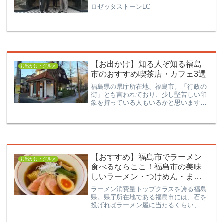
ロゼッタストーンLC
【お出かけ】知る人ぞ知る福島
お出かけ・グルメ
市のおすすめ喫茶店・カフェ3選
福島県の県庁所在地、福島市。「行政の
街」とも言われており、少し堅苦しい印
象を持っている人もいるかと思います。
しかし、実は魅力的な喫茶店やカフェが
たくさん！今回はそんな福島市の素敵な
喫茶店・カフェを3つご紹介します。
【おすすめ】福島市でラーメン
お出かけ・グルメ
食べるならここ！福島市の美味
しいラーメン・つけめん・まぜ
そば
ラーメン消費量トップクラスを誇る福島
県。県庁所在地である福島市には、石を
投げればラーメン屋に当たるくらい、そ
こかしこにラーメン屋があります。福島
のご当地ラーメンといえば「喜多方ラー