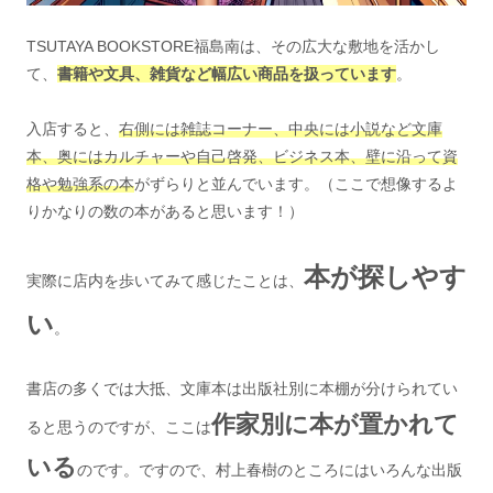
TSUTAYA BOOKSTORE福島南は、その広大な敷地を活かし
て、
書籍や文具、雑貨など幅広い商品を扱っています
。
入店すると、
右側には雑誌コーナー、中央には小説など文庫
本、奥にはカルチャーや自己啓発、ビジネス本、壁に沿って資
格や勉強系の本
がずらりと並んでいます。（ここで想像するよ
りかなりの数の本があると思います！）
本が探しやす
実際に店内を歩いてみて感じたことは、
い
。
書店の多くでは大抵、文庫本は出版社別に本棚が分けられてい
作家別に本が置かれて
ると思うのですが、ここは
いる
のです。ですので、村上春樹のところにはいろんな出版