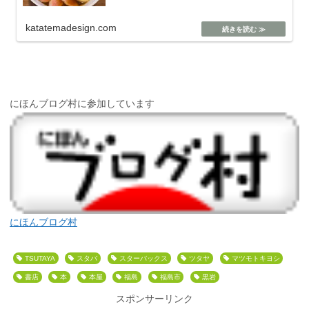
katatemadesign.com
にほんブログ村に参加しています
にほんブログ村
TSUTAYA
スタバ
スターバックス
ツタヤ
マツモトキヨシ
書店
本
本屋
福島
福島市
黒岩
スポンサーリンク