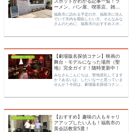
スポットがわかる記事一覧！ラ
ーメン、パン屋、喫茶店、雑貨
店・・・
福島市に訪れる予定の方、福島市に住ん
でいて市内を開拓したい方、そんなみな
さんのために、福島市のおすすめスポッ
トがわかる記事を一挙ご紹介！本ブログ
内で紹介された福島市にまつわる記事を
ピックアップしました。これを見れば福
島市を楽しく歩けること間...
【劇場版名探偵コナン】映画の
お出かけ・グルメ
舞台・モデルになった場所（聖
地）完全ガイド！随時更新中！
みなさんこんにちは。聖地巡礼してます
か？あるいは、したいな〜と思っていま
せんか？今回は、劇場版名探偵コナン
で、舞台となった現実の場所をご紹介！
（「西多摩市」のような架空の場所が舞
台の映画については記載していません）
Amazon Prime ...
【おすすめ】趣味の人もキャリ
お出かけ・グルメ
アアップしたい人も！福島市の
英会話教室5選！