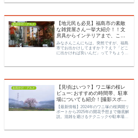
メン」と「白河ラーメン」ですが、実は
それ以外にも猛烈におすすめしたいラー
メン屋が多数。今回は、みなさんに福島
市で食べられる極上のラーメンをご紹介
【地元民も必見】福島市の素敵
します。
お出かけ・グルメ
な雑貨屋さん一挙大紹介！！文
房具からインテリアまで、これ
を見れば大丈夫！
みなさんこんにちは。突然ですが、福島
市でお出かけしてますか？？え？「どこ
に出かければ良いんだ」って？ちょうど
そんなあなたを待っていました。本記事
では、福島市で楽しめる雑貨屋さんや文
房具屋さん、インテリアショップなどを
ご紹介します。福島市のお...
【見頃はいつ？】ワニ塚の桜レ
お出かけ・グルメ
ビュー: おすすめの時間帯、駐車
場についても紹介！[撮影スポッ
ト】
【最新情報】2024年のワニ塚の桜満開リ
ポートから2025年の開花予想まで徹底解
説。混雑を避けるテクニックや駐車場対
策、夜桜ライトアップの見どころも余す
ところなく紹介しています。幻想的な風
景を満喫したい方に役立つ総合ガイドで
す。桜旅の計画はここで決まり！歴史あ