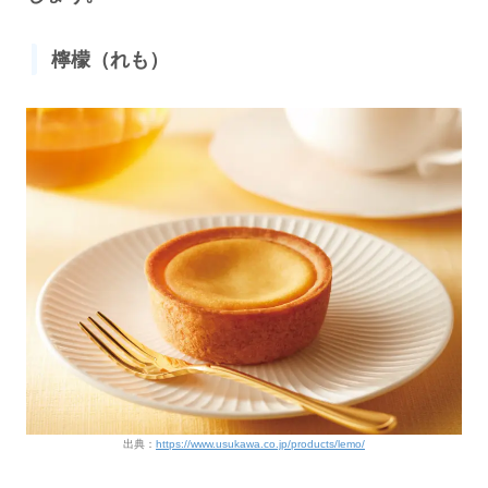
檸檬（れも）
出典：
https://www.usukawa.co.jp/products/lemo/