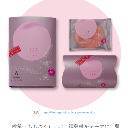
出典：
https://fleurage-fukushima.jp/momosaku/
「桃笑（ももさく）」は、福島桃をテーマに、県