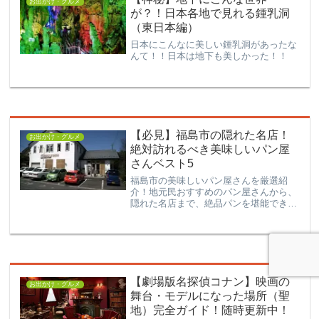
お出かけ・グルメ
が？！日本各地で見れる鍾乳洞
（東日本編）
日本にこんなに美しい鍾乳洞があったな
んて！！日本は地下も美しかった！！
【必見】福島市の隠れた名店！
お出かけ・グルメ
絶対訪れるべき美味しいパン屋
さんベスト5
福島市の美味しいパン屋さんを厳選紹
介！地元民おすすめのパン屋さんから、
隠れた名店まで、絶品パンを堪能できる
ベスト5をご案内します。福島市にお住
まいの方も、福島市に遊びに行く方も、
みんなにおすすめしたいパン屋さんが勢
揃い！ローカルなパン屋さんは、そこに
しかない味わいを体験することができま
す。
【劇場版名探偵コナン】映画の
お出かけ・グルメ
舞台・モデルになった場所（聖
地）完全ガイド！随時更新中！