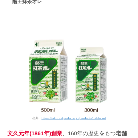
酪王抹茶オレ
出典：
https://rakuou-kyodo.co.jp/products/milkbase/
文久元年(1861年)創業
、160年の歴史をもつ
老舗