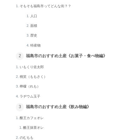
そもそも福島市ってどんな街？？
人口
面積
歴史
特産物
福島市のおすすめ土産《お菓子・食べ物編》
いもくり佐太郎
桃笑（ももさく）
檸檬（れも）
ラヂウム玉子
福島市のおすすめ土産《飲み物編》
酪王カフェオレ
酪王抹茶オレ
のむもも