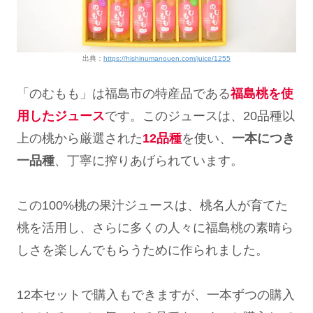
出典：
https://hishinumanouen.com/juice/1255
「のむもも」は福島市の特産品である
福島桃を使
用したジュース
です。このジュースは、20品種以
上の桃から厳選された
12品種
を使い、
一本につき
一品種
、丁寧に搾りあげられています。
この100%桃の果汁ジュースは、桃名人が育てた
桃を活用し、さらに多くの人々に福島桃の素晴ら
しさを楽しんでもらうために作られました。
12本セットで購入もできますが、一本ずつの購入