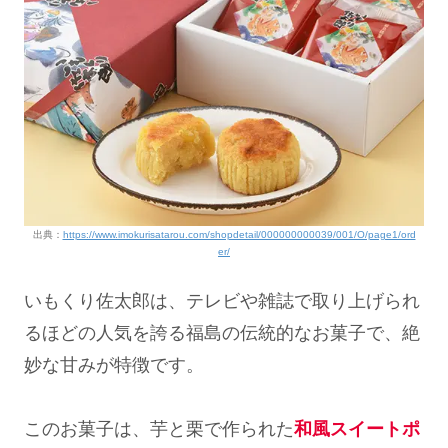
出典：
https://www.imokurisatarou.com/shopdetail/000000000039/001/O/page1/ord
er/
いもくり佐太郎は、テレビや雑誌で取り上げられ
るほどの人気を誇る福島の伝統的なお菓子で、絶
妙な甘みが特徴です。
このお菓子は、芋と栗で作られた
和風スイートポ