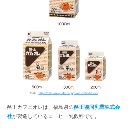
出典：
https://rakuou-kyodo.co.jp/products/milkbase/
酪王カフェオレは、福島県の
酪王協同乳業株式会
社
が製造しているコーヒー乳飲料です。