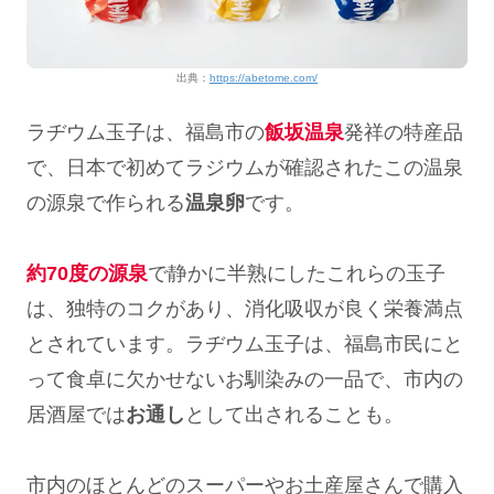
出典：
https://abetome.com/
ラヂウム玉子は、福島市の
飯坂温泉
発祥の特産品
で、日本で初めてラジウムが確認されたこの温泉
の源泉で作られる
温泉卵
です。
約70度の源泉
で静かに半熟にしたこれらの玉子
は、独特のコクがあり、消化吸収が良く栄養満点
とされています。ラヂウム玉子は、福島市民にと
って食卓に欠かせないお馴染みの一品で、市内の
居酒屋では
お通し
として出されることも。
市内のほとんどのスーパーやお土産屋さんで購入