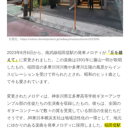
引用元：https://urban-development.jp/railway/inadazutsumi-202308/
2023年8月6日から、南武線稲田堤駅の発車メロディが
「丘を越
えて」
に変更されました。この楽曲は1931年に藤山一郎が歌唱
したもの。稲田堤の多摩川河川敷や多摩川丘陵の風景からイン
スピレーションを受けて作られたとされ、昭和のヒット曲とし
て今も愛されています。
変更されたメロディは、神奈川県立多摩高等学校ギターアンサ
ンブル部の生徒たちの生演奏を収録したもの。彼らは、全国の
ギターコンクールで数々の賞を受賞している部活の生徒たちだ
そうです。JR東日本横浜支社は地域活性化の一環として、地元
にゆかりのある楽曲を発車メロディに採用しました。
稲田堤駅