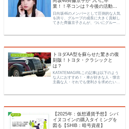
向坂46齊藤京子がついに卒
業！！卒コンは？今後の活動は
どうなる？
日向坂46のメンバーとして圧倒的な人気
を誇り、グループの成長に大きく貢献し
てきた齊藤京子さんが、ついにグループ
からの卒業を発表しました...！！齊藤京
子さんは日向坂46の顔として知られ、彼
女の卒業はファンにとって大きなニュー
スに。今回は、彼女の輝かしいキャリア
と、卒コンの予定、卒業後の展望につい
て深掘りしていきます。
トヨダAA型を蘇らせた驚きの復
トレンドニュース
刻版！トヨタ・クラシックと
は？
KATATEMAGIRLこの記事は以下のよう
な人におすすめ！・車が好きな人・懐古
主義な人・それでも便利さを求めたい人
過去と現在が交差する興奮の瞬間を実現
させたトヨタ。その名も「トヨタ・クラ
シック」。伝説の車、トヨダAA型の復
刻版として登場し...
【2025年：仮想通貨予想】シバ
テック
イヌコインの購入タイミングを
図る【SHIB：暗号資産】