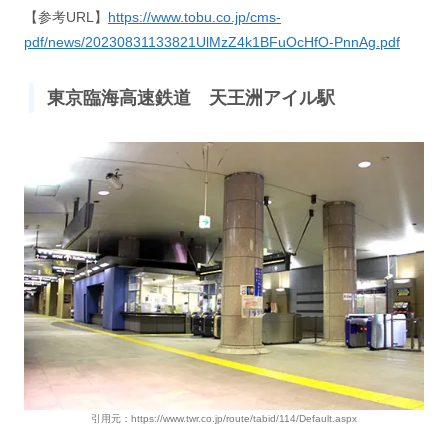
【参考URL】
https://www.tobu.co.jp/cms-
pdf/news/20230831133821UlMzZ4k1BFuOcHfO-PnnAg.pdf
東京臨海高速鉄道 天王洲アイル駅
引用元：https://www.twr.co.jp/route/tabid/114/Default.aspx