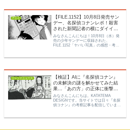
【FILE.1152】10月8日発売サン
アニメ
デー、名探偵コナンレポ！殺害
された新聞記者の横にダイイン
グメッセージ…？！世良に向け
みなさんこんにちは！10月8日（水）発
られた暗号とは…
売の少年サンデーに収録された、
FILE.1152「ヤバい写真」の感想・考察
記事です。前回のあらすじコナン・蘭・
園子は”ハイティー”を楽しむためホテル
を訪れました。そこで、「世良に見覚え
がある」という新聞...
【検証】AIに『名探偵コナン』
トレンドニュース
の未解決の謎を解かせてみた結
果…「あの方」の正体に衝撃の
珍回答が！？
みなさんこんにちは。KATATEMA
DESIGNです。当サイトでは日々『名探
偵コナン』の考察記事を配信しています
が、今回は少し趣向を変えて**「禁断の
実験」**を行いました。それは…「世界
最先端のAI（ChatGPT）に、コナンの謎
を解か...