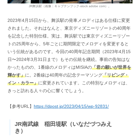
JR舞浜駅（画像：キャプテンフック-stock adobe com）。
2023年4月15日から、舞浜駅の発車メロディはある仕様に変更
されました。それはなんと、東京ディズニーリゾートの40周年
を記念した特別仕様。実は、舞浜駅では東京ディズニーリゾー
トの25周年から、5年ごとに期間限定でメロディを変更すると
いう伝統があるのです。今回の40周年記念期間（2023年4月15
日〜2024年3月31日まで）もその伝統を継続。事前の告知はな
かったものの、1番線のメロディはMISIAの
「君の願いが世界を
輝かす」
に。2番線は40周年の記念テーマソング
「リビング・
イン・カラー」
に変更されています。この特別なメロディは、
きっと訪れる人々の心に響くでしょう。
【参考URL】
https://dpost.jp/2023/04/15/wp-92831/
JR南武線 稲田堤駅（いなだづつみえ
き）