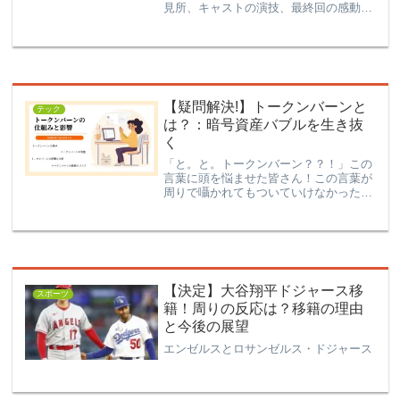
見所、キャストの演技、最終回の感動的
なシーン、そしてネット上の反響まで、
詳細な分析と総括をお届けします。戦国
時代の巨星・徳川家康の生涯を、この記
事で再体験しましょう。
【疑問解決!】トークンバーンと
テック
は？：暗号資産バブルを生き抜
く
「と。と。トークンバーン？？！」この
言葉に頭を悩ませた皆さん！この言葉が
周りで囁かれてもついていけなかった方
へ情報をまとめました。僕の二の舞にな
らぬよう基本情報として「トークンバー
ン」を頭に入れておいてください！トー
クンバーンとは何か？トー...
【決定】大谷翔平ドジャース移
スポーツ
籍！周りの反応は？移籍の理由
と今後の展望
エンゼルスとロサンゼルス・ドジャース