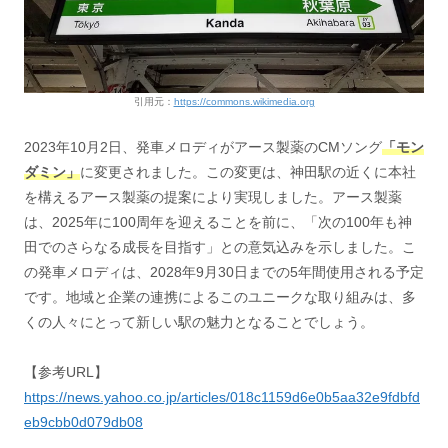
引用元：
https://commons.wikimedia.org
2023年10月2日、発車メロディがアース製薬のCMソング
「モン
ダミン」
に変更されました。この変更は、神田駅の近くに本社
を構えるアース製薬の提案により実現しました。アース製薬
は、2025年に100周年を迎えることを前に、「次の100年も神
田でのさらなる成長を目指す」との意気込みを示しました。こ
の発車メロディは、2028年9月30日までの5年間使用される予定
です。地域と企業の連携によるこのユニークな取り組みは、多
くの人々にとって新しい駅の魅力となることでしょう。
【参考URL】
https://news.yahoo.co.jp/articles/018c1159d6e0b5aa32e9fdbfd
eb9cbb0d079db08