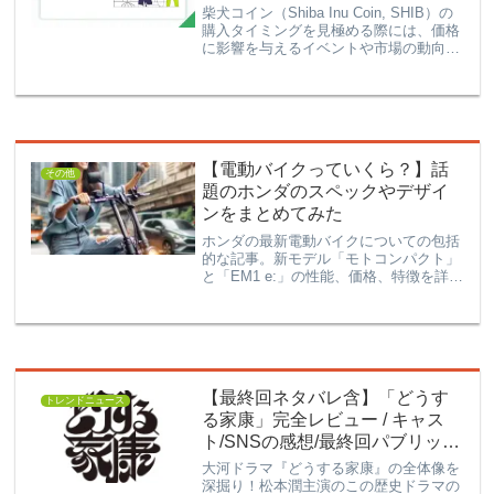
柴犬コイン（Shiba Inu Coin, SHIB）の
購入タイミングを見極める際には、価格
に影響を与えるイベントや市場の動向を
理解することが重要です。以下に、具体
的なイベントや指標を基にした購入タイ
ミングの判断基準を解説します。購入タ
イミ...
【電動バイクっていくら？】話
その他
題のホンダのスペックやデザイ
ンをまとめてみた
ホンダの最新電動バイクについての包括
的な記事。新モデル「モトコンパクト」
と「EM1 e:」の性能、価格、特徴を詳細
に解説。さらに、2025年までのホンダの
電動バイク戦略、予定されているモデル
の展開、最新のバッテリー技術や充電イ
ンフラについても紹介しています。ホン
ダの電動化への取り組みと将来展望を理
解するための必読記事。
【最終回ネタバレ含】「どうす
トレンドニュース
る家康」完全レビュー / キャス
ト/SNSの感想/最終回パブリック
ビューイング&トークショー/東
大河ドラマ『どうする家康』の全体像を
京タワー?!
深掘り！松本潤主演のこの歴史ドラマの