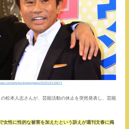
ndai.com/articles/image/geino/252013/120671
」の松本人志さんが、芸能活動の休止を突然発表し、芸能
ルで女性に性的な被害を加えたという訴えが週刊文春に掲