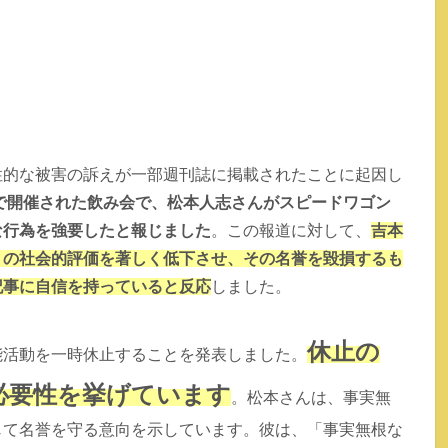
性的な被害の訴えが一部週刊誌に掲載されたことに起因し
ルで開催された飲み会で、松本人志さんがスピードワゴン
な行為を強要したと報じました
。この報道に対して、
吉本
トの社会的評価を著しく低下させ、その名誉を毀損するも
記事に自信を持っていると反応
しました。
休止の
能活動を一時休止することを発表しました。
必要性を挙げています
。松本さんは、事実無
じて名誉を守る意向を示しています。彼は、「事実無根な