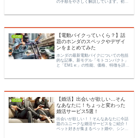
の手順をやさしく解説しています。初め
ての方でもすぐに理解できるよう、分か
りやすいステップと役立つ画像で、
Kindle Unlimitedの利用開始を手助けしま
す。
【電動バイクっていくら？】話
その他
題のホンダのスペックやデザイ
ンをまとめてみた
ホンダの最新電動バイクについての包括
的な記事。新モデル「モトコンパクト」
と「EM1 e:」の性能、価格、特徴を詳細
に解説。さらに、2025年までのホンダの
電動バイク戦略、予定されているモデル
の展開、最新のバッテリー技術や充電イ
ンフラについても紹介しています。ホン
ダの電動化への取り組みと将来展望を理
解するための必読記事。
【婚活】出会いが欲しい…そん
その他
なあなたに！ちょっと変わった
婚活サービス5選！
出会いが欲しい！！そんなあなたに今話
題のユニークな婚活サービスをご紹介！
ペット好きが集まるペット婚や、シング
ルマザーやシングルファザー向けの子持