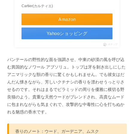
Cartier(カルティエ)
Amazon
Yahooショッピング
ポチップ
パンテールの野性的な面を強調させ、中東の砂漠の風を呼び込
む異国的なノワール アブソリュ。トップは牙を剝き出しにした
アニマリックな獣の香りに驚くかもしれません。でも彼女はだ
んだん懐きながら、芳しいクチナシの香りを漂わせうっとりさ
せるのです。それはまるでピラミッドの周りを優雅に横切る野
良猫のよう。貴重な天然ウードがブレンドされ、高貴なムード
に包まれながらも気まぐれで、攻撃的な中毒性に心を打ちぬか
れる魅惑の香水です。
香りのノート：ウード、ガーデニア、ムスク