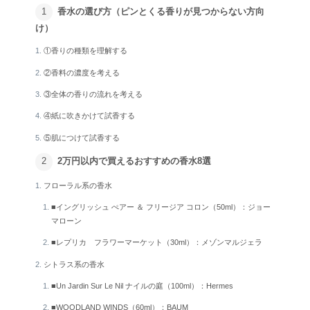
香水の選び方（ピンとくる香りが見つからない方向
け）
①香りの種類を理解する
②香料の濃度を考える
③全体の香りの流れを考える
④紙に吹きかけて試香する
⑤肌につけて試香する
2万円以内で買えるおすすめの香水8選
フローラル系の香水
■イングリッシュ ぺアー ＆ フリージア コロン（50ml）：ジョー
マローン
■レプリカ フラワーマーケット（30ml）：メゾンマルジェラ
シトラス系の香水
■Un Jardin Sur Le Nil ナイルの庭（100ml）：Hermes
■WOODLAND WINDS（60ml）：BAUM