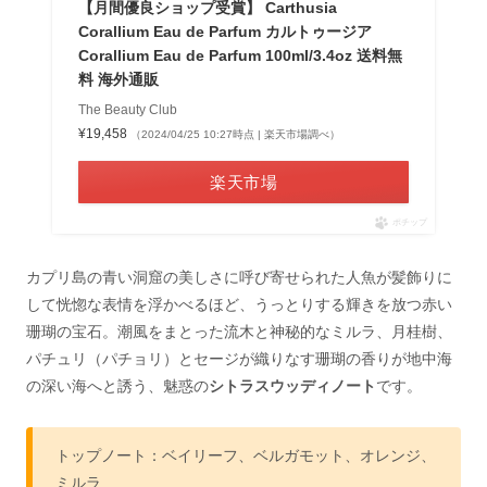
【月間優良ショップ受賞】 Carthusia
Corallium Eau de Parfum カルトゥージア
Corallium Eau de Parfum 100ml/3.4oz 送料無
料 海外通販
The Beauty Club
¥19,458
（2024/04/25 10:27時点 | 楽天市場調べ）
楽天市場
ポチップ
カプリ島の青い洞窟の美しさに呼び寄せられた人魚が髪飾りに
して恍惚な表情を浮かべるほど、うっとりする輝きを放つ赤い
珊瑚の宝石。潮風をまとった流木と神秘的なミルラ、月桂樹、
パチュリ（パチョリ）とセージが織りなす珊瑚の香りが地中海
の深い海へと誘う、魅惑の
シトラスウッディノート
です。
トップノート：ベイリーフ、ベルガモット、オレンジ、
ミルラ