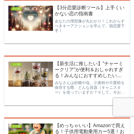
【3分恋愛診断ツール】上手くい
その他
かない恋の指南書
あなたの理想像が丸わかり！これからす
べきキーアクションを学んで、脱恋愛下
手！
【新生活に推したい】”チャーミ
その他
ークリア”が便利＆おしゃれすぎ
る！みんなにおすすめしたい保
存容器！
みなさんは砂糖や塩、小麦粉や片栗粉を
保存する際、どんな容器（キャニスタ
ー）を使っていますか？そして、今お使
いの容器に満足していますか？この記事
に訪れたということは、「もっといいの
ないかな」と思っているのでは無いでし
ょうか？本記事では、機能性が高くてス
タイリッシュな保存容器をご紹介したい
と思います。
【めっちゃいい】Amazonで買え
その他
る！子供用電動乗用カー5選！お