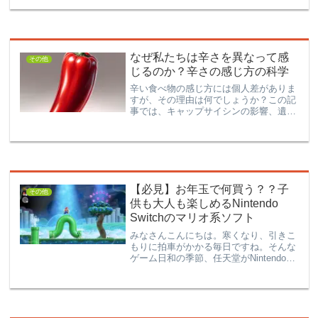
ち婚・・・実は婚活にもいろいろな種類
があるのです。この記事では、様々な状
況に合うようなユニークな婚活サービス
をご紹介したいと思います。今すぐ結婚
相手が欲しい方、離婚したけどそろそろ
なぜ私たちは辛さを異なって感
次の相手を探したい方はぜひ！
その他
じるのか？辛さの感じ方の科学
辛い食べ物の感じ方には個人差がありま
すが、その理由は何でしょうか？この記
事では、キャップサイシンの影響、遺伝
的要因、文化的背景などを探り、世界各
国のユニークな辛い料理やスパイスを紹
介。辛さの科学とその健康効果を解明し
ます。
【必見】お年玉で何買う？？子
その他
供も大人も楽しめるNintendo
Switchのマリオ系ソフト
みなさんこんにちは。寒くなり、引きこ
もりに拍車がかかる毎日ですね。そんな
ゲーム日和の季節、任天堂がNintendo
Switchの新しいソフトを出したようで
す。お子さんや恋人や家族へのクリスマ
スプレゼントにあげれば喜ばれること間
違いなし。Amazonならお得にゲットで
きます！