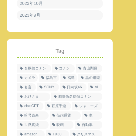
2023年10月
2023年9月
Tag
名探偵コナン
コナン
青山剛昌
カメラ
福島市
福島
黒の組織
名言
SONY
日向坂46
AI
おひさま
劇場版名探偵コナン
chatGPT
萩原千速
ジャニーズ
暗号資産
仮想通貨
車
世良真純
映画
自動車
amazon
FX30
クリスマス