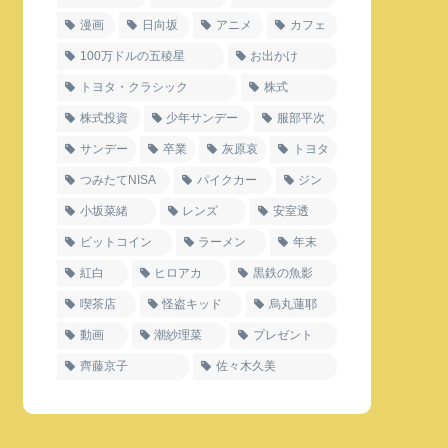
漫画
日向坂
アニメ
カフェ
100万ドルの五稜星
お出かけ
トヨタ・クラシック
株式
株式投資
少年サンデー
服部平次
サンデー
卒業
灰原哀
トヨタ
つみたてNISA
パイクカー
ジン
小坂菜緒
レンズ
安室透
ビットコイン
ラーメン
年末
紅白
ヒロアカ
黒鉄の魚影
喫茶店
怪盗キッド
烏丸蓮耶
動画
潮紗理菜
プレゼント
齊藤京子
佐々木久美