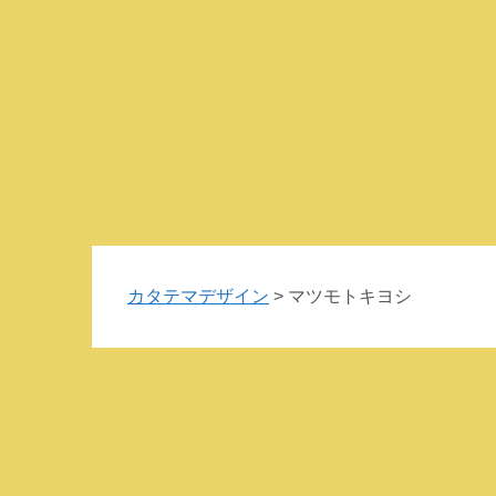
カタテマデザイン
>
マツモトキヨシ