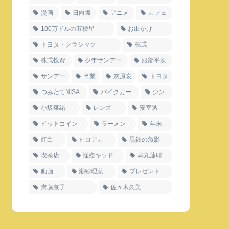
漫画
日向坂
アニメ
カフェ
100万ドルの五稜星
お出かけ
トヨタ・クラシック
株式
株式投資
少年サンデー
服部平次
サンデー
卒業
灰原哀
トヨタ
つみたてNISA
パイクカー
ジン
小坂菜緒
レンズ
安室透
ビットコイン
ラーメン
年末
紅白
ヒロアカ
黒鉄の魚影
喫茶店
怪盗キッド
烏丸蓮耶
動画
潮紗理菜
プレゼント
齊藤京子
佐々木久美