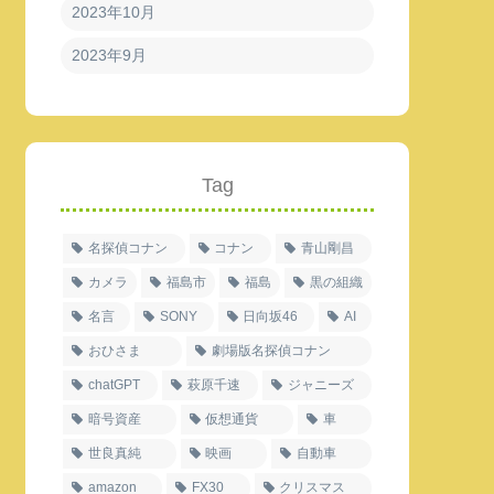
2023年10月
2023年9月
Tag
名探偵コナン
コナン
青山剛昌
カメラ
福島市
福島
黒の組織
名言
SONY
日向坂46
AI
おひさま
劇場版名探偵コナン
chatGPT
萩原千速
ジャニーズ
暗号資産
仮想通貨
車
世良真純
映画
自動車
amazon
FX30
クリスマス